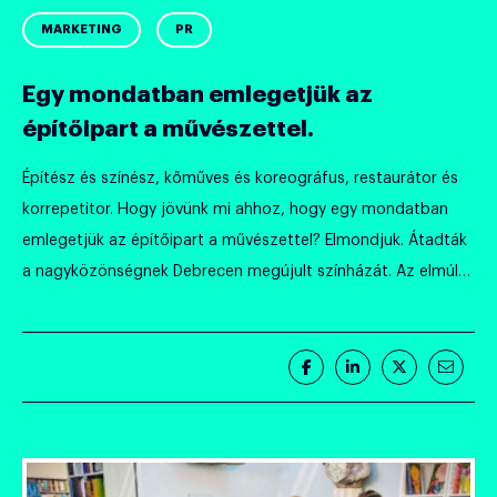
MARKETING
PR
Egy mondatban emlegetjük az
építőipart a művészettel.
Építész és színész, kőműves és koreográfus, restaurátor és
korrepetitor. Hogy jövünk mi ahhoz, hogy egy mondatban
emlegetjük az építőipart a művészettel? Elmondjuk. Átadták
a nagyközönségnek Debrecen megújult színházát. Az elmúlt
időszakban egy hosszabb projekt keretében végigkísértük és
dokumentáltuk a kivitelezést, szinergiát teremtettünk
tervezők, kivitelezők és művészek között, és megalkottuk
Megosztás
Megosztás
Megosztás
Megos
azt a kiadványt, amit rajtunk kívül […]
Facebook-
LinkedIn-
Twitter-
E-
on
en
en
mail-
ben