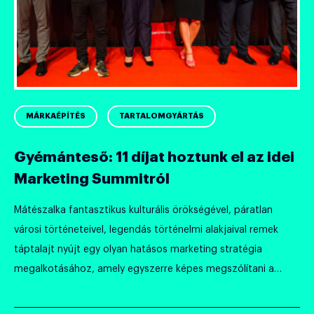
MÁRKAÉPÍTÉS
TARTALOMGYÁRTÁS
Gyémánteső: 11 díjat hoztunk el az idei
Marketing Summitról
Mátészalka fantasztikus kulturális örökségével, páratlan
városi történeteivel, legendás történelmi alakjaival remek
táptalajt nyújt egy olyan hatásos marketing stratégia
megalkotásához, amely egyszerre képes megszólítani a
város és a kistérség lakosságát, képes pozicionálni a várost
országos szinten vagy elhelyezni a nemzetközi térképen is.