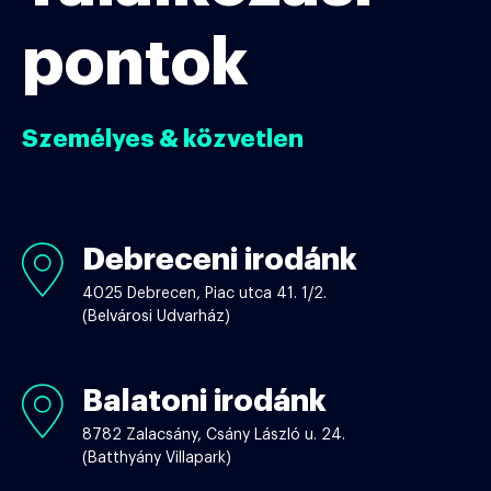
pontok
Személyes & közvetlen
Debreceni irodánk
Debreceni
irodánk
4025 Debrecen, Piac utca 41. 1/2.
(Belvárosi Udvarház)
Balatoni irodánk
Balatoni
irodánk
8782 Zalacsány, Csány László u. 24.
(Batthyány Villapark)