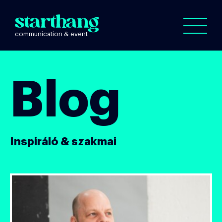
Blog
Inspiráló & szakmai