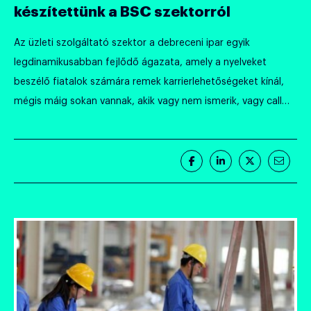
készítettünk a BSC szektorról
Az üzleti szolgáltató szektor a debreceni ipar egyik
legdinamikusabban fejlődő ágazata, amely a nyelveket
beszélő fiatalok számára remek karrierlehetőségeket kínál,
mégis máig sokan vannak, akik vagy nem ismerik, vagy call
centeres képzavarral élnek, amikor szóba kerül.
Partnerünkkel, a Debrecen DSC Kerekasztallal azt a célt
tűztük ki, hogy közelebb hozzuk egymáshoz az ágazat
Megosztás
Megosztás
Megosztás
Megos
vállalati szereplőit és […]
Facebook-
LinkedIn-
Twitter-
E-
on
en
en
mail-
ben