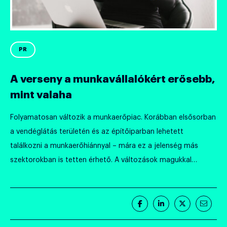
PR
A verseny a munkavállalókért erősebb,
mint valaha
Folyamatosan változik a munkaerőpiac. Korábban elsősorban
a vendéglátás területén és az építőiparban lehetett
találkozni a munkaerőhiánnyal – mára ez a jelenség más
szektorokban is tetten érhető. A változások magukkal
hozzák a humánerőforrás-gazdálkodás kultúrájának
fejlődését is, a helyzethez alkalmazkodnia kell a
munkavállalók mellett a munkáltatóknak is. A Dehir.hu
Megosztás
Megosztás
Megosztás
Megos
beszélgetett Gyarmati Anettel, a kelet-magyarországi