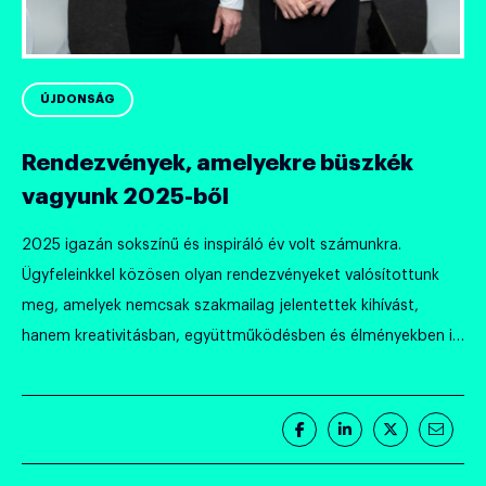
ÚJDONSÁG
Rendezvények, amelyekre büszkék
vagyunk 2025-ből
2025 igazán sokszínű és inspiráló év volt számunkra.
Ügyfeleinkkel közösen olyan rendezvényeket valósítottunk
meg, amelyek nemcsak szakmailag jelentettek kihívást,
hanem kreativitásban, együttműködésben és élményekben is
maradandót alkottak.
Megosztás
Megosztás
Megosztás
Megos
Facebook-
LinkedIn-
Twitter-
E-