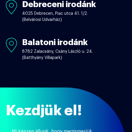
Debreceni irodánk
Debreceni
irodánk
4025 Debrecen, Piac utca 41. 1/2.
(Belvárosi Udvarház)
Balatoni irodánk
Balatoni
irodánk
8782 Zalacsány, Csány László u. 24.
(Batthyány Villapark)
Kezdjük el!
Mi készen állunk, hogy megismerjük