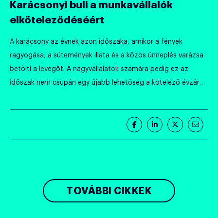
Karácsonyi buli a munkavállalók
elköteleződéséért
A karácsony az évnek azon időszaka, amikor a fények
ragyogása, a sütemények illata és a közös ünneplés varázsa
betölti a levegőt. A nagyvállalatok számára pedig ez az
időszak nem csupán egy újabb lehetőség a kötelező évzáró
találkozók megtartására. Egy jól megtervezett karácsonyi
ünnepség sokkal több, mint egy „év végi buli” – ez egy
stratégiai eszköz, […]
Megosztás
Megosztás
Megosztás
Megos
Facebook-
LinkedIn-
Twitter-
E-
on
en
en
mail-
ben
TOVÁBBI CIKKEK