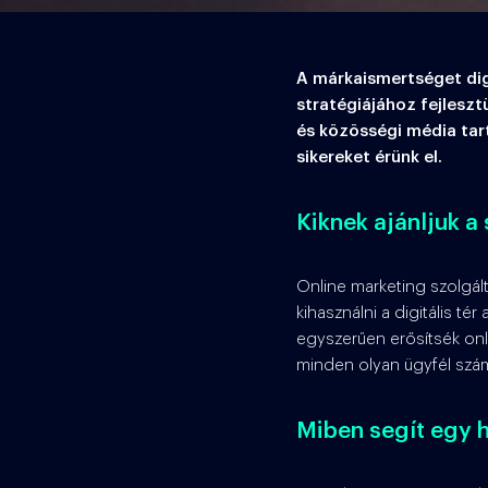
A márkaismertséget digi
stratégiájához fejlesz
és közösségi média tar
sikereket érünk el.
Kiknek ajánljuk a
Online marketing szolgált
kihasználni a digitális t
egyszerűen erősítsék onli
minden olyan ügyfél számár
Miben segít egy h