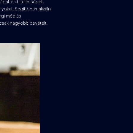
ágát és hitelességét,
okat. Segít optimalizálni
ségi médiás
mcsak nagyobb bevételt,