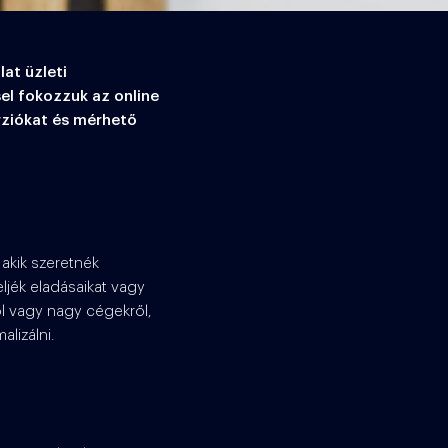
at üzleti
el fokozzuk az online
rziókat és mérhető
 akik szeretnék
ljék eladásaikat vagy
ól vagy nagy cégekről,
alizálni.