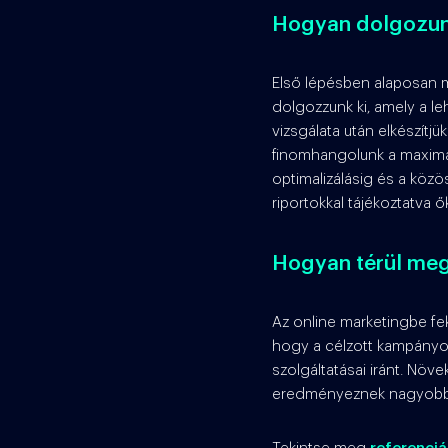
Hogyan dolgozu
Első lépésben alaposan m
dolgozzunk ki, amely a le
vizsgálata után elkészítj
finomhangolunk a maximá
optimalizálásig és a köz
riportokkal tájékoztatva 
Hogyan térül meg
Az online marketingbe fek
hogy a célzott kampányok
szolgáltatásai iránt. Növ
eredményeznek nagyobb b