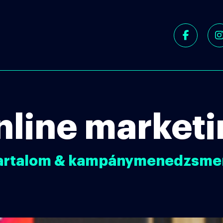
Facebo
In
nline marketi
artalom & kampánymenedzsme