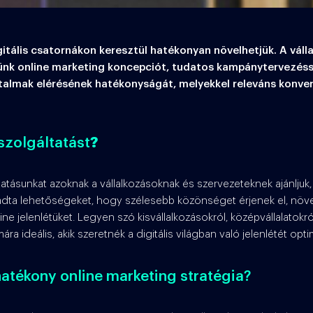
tális csatornákon keresztül hatékonyan növelhetjük. A vállal
tünk online marketing koncepciót, tudatos kampánytervezéss
talmak elérésének hatékonyságát, melyekkel releváns konve
 szolgáltatást
?
atásunkat azoknak a vállalkozásoknak és szervezeteknek ajánljuk,
ér adta lehetőségeket, hogy szélesebb közönséget érjenek el, növe
ne jelenlétüket. Legyen szó kisvállalkozásokról, középvállalatokr
a ideális, akik szeretnék a digitális világban való jelenlétét optim
atékony online marketing stratégia?