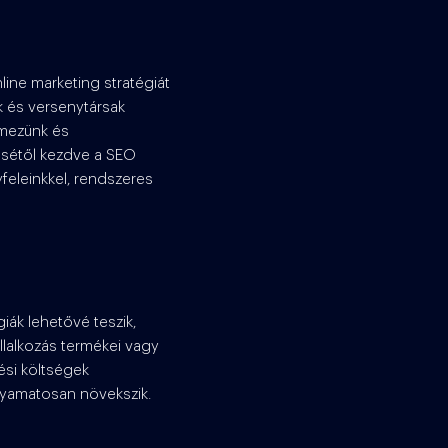
ine marketing stratégiát
ek és versenytársak
emezünk és
sétől kezdve a SEO
feleinkkel, rendszeres
iák lehetővé teszik,
llalkozás termékei vagy
ési költségek
lyamatosan növekszik.