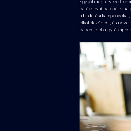
Egy jól megtervezett onli
hatékonyabban célozhatjuk
a hirdetési kampányokat, 
elköteleződést, és növel
hanem jobb ügyfélkapcsol