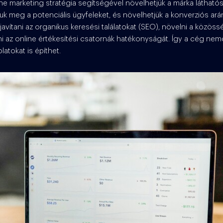
ne marketing stratégia segítségével növelhetjük a márka láthatós
 meg a potenciális ügyfeleket, és növelhetjük a konverziós arány
javítani az organikus keresési találatokat (SEO), növelni a közös
ni az online értékesítési csatornák hatékonyságát. Így a cég ne
atokat is építhet.