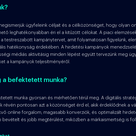
nk?
egismerjük ügyfeleink céljait és a célközönséget, hogy olyan onl
hető leghatékonyabban éri el a kitűzött célokat. A piaci elemzés
ük a testreszabott kampánytervet, amit folyamatosan figyelünk, el
lis hatékonyság érdekében. A hirdetési kampányok menedzselé
össégi médiás aktivitásig minden lépést együtt tervezünk meg ügy
őket a kampányok teljesítményéről.
 a befektetett munka?
tetett munka gyorsan és mérhetően térül meg. A digitális stratég
 révén pontosan azt a közönséget érd el, akik érdeklődnek a vá
ekvő online forgalom, magasabb konverziók, és optimalizált hirdet
evételt és jobb megtérülést, miközben a márkaismertség is fo