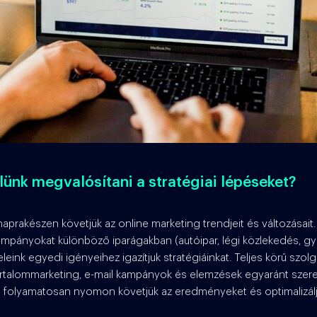
ünk megvalósítani a stratégiai lépéseket?
prakészen követjük az online marketing trendjeit és változásait.
ampányokat különböző iparágakban (autóipar, légi közlekedés, gy
eink egyedi igényeihez igazítjuk stratégiáinkat. Teljes körű szolg
rtalommarketing, e-mail kampányok és elemzések egyaránt szere
folyamatosan nyomon követjük az eredményeket és optimalizálj