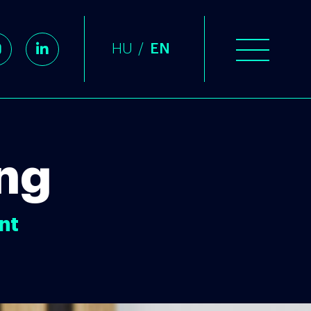
HU
EN
ok
stagram
Linkedin
ng
nt