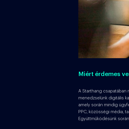
Miért érdemes vel
A Starthang csapatában na
menedzselünk digitális k
amely során mindig ügyfel
PPC, közösségi média, ta
Együttműködésünk során 