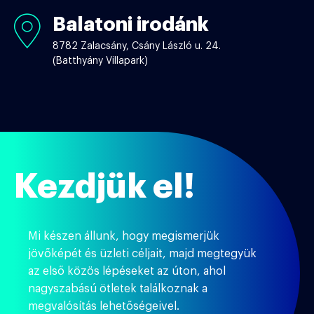
Balatoni irodánk
Balatoni
irodánk
8782 Zalacsány, Csány László u. 24.
(Batthyány Villapark)
Kezdjük el!
Mi készen állunk, hogy megismerjük
jövőképét és üzleti céljait, majd megtegyük
az első közös lépéseket az úton, ahol
nagyszabású ötletek találkoznak a
megvalósítás lehetőségeivel.