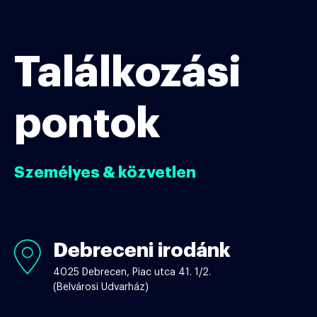
Találkozási
pontok
Személyes & közvetlen
Debreceni irodánk
Debreceni
irodánk
4025 Debrecen, Piac utca 41. 1/2.
(Belvárosi Udvarház)